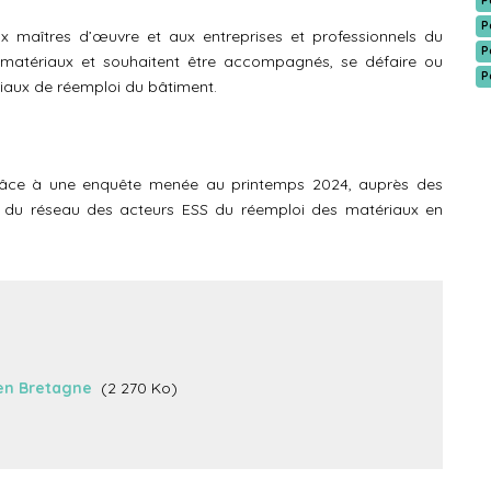
P
P
x maîtres d’œuvre et aux entreprises et professionnels du
P
s matériaux et souhaitent être accompagnés, se défaire ou
P
iaux de réemploi du bâtiment.
 grâce à une enquête menée au printemps 2024, auprès des
tive du réseau des acteurs ESS du réemploi des matériaux en
 en Bretagne
(2 270 Ko)