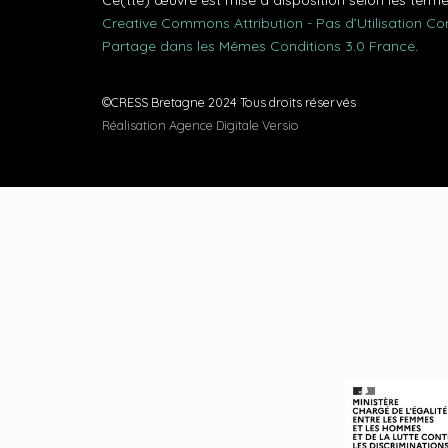
Ce(tte) œuvre est mise à disposition selon les term
Creative Commons Attribution - Pas d’Utilisation C
Partage dans les Mêmes Conditions 3.0 France
.
©CRESS Bretagne 2024 Tous droits réservés
Réalisation Agence Digitale Versio