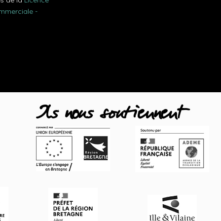
es de la
Licence
ommerciale -
Ils nous soutiennent