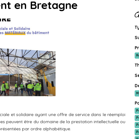
nt en Bretagne
Q
T
S
Pr
R
T
Se
D
M
P
P
ciale et solidaire ayant une offre de service dans le réemploi
P
es peuvent être du domaine de la prestation intellectuelle ou
P
 présentées par ordre alphabétique.
P