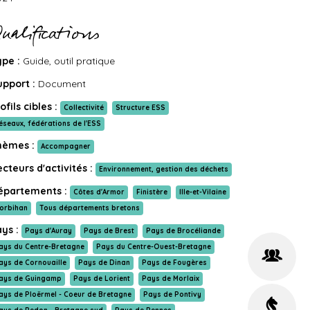
ualifications
ype :
Guide, outil pratique
upport :
Document
ofils cibles :
Collectivité
Structure ESS
éseaux, fédérations de l'ESS
hèmes :
Accompagner
cteurs d'activités :
Environnement, gestion des déchets
épartements :
Côtes d'Armor
Finistère
Ille-et-Vilaine
orbihan
Tous départements bretons
ays :
Pays d'Auray
Pays de Brest
Pays de Brocéliande
ays du Centre-Bretagne
Pays du Centre-Ouest-Bretagne
ays de Cornouaille
Pays de Dinan
Pays de Fougères
ays de Guingamp
Pays de Lorient
Pays de Morlaix
ays de Ploërmel - Coeur de Bretagne
Pays de Pontivy