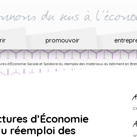
nnons du sens à l'écono
ir
promouvoir
entrepr
res d’Économie Sociale et Solidaire du réemploi des matériaux du bâtiment en Bre
A
C
ctures d’Économie
A
du réemploi des
2