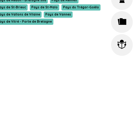
ays de Redon - Bretagne sud
Pays de Rennes
ays de St-Brieuc
Pays de St-Malo
Pays du Trégor-Goëlo
ays de Vallons de Vilaine
Pays de Vannes
ays de Vitré - Porte de Bretagne