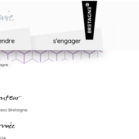
mie
endre
s'engager
tagne
uteur
ress Bretagne
nnée
024