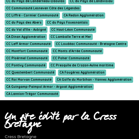
CC du Pays de Landerneau-Daoulas
CC du Pays de Landivisiau
CC Communauté Lesneven Côte des Légendes
CC Liffré - Cormier Communauté
CA Redon Agglomération
CC du Pays des Abers
CC du Pays Fouesnantais
CC du Val d'Ille - Aubigné
CC Haut-Léon Communauté
CA Dinan Agglomération
CC Lamballe Terre et Mer
CC Leff Armor Communauté
CC Loudéac Communauté - Bretagne Centre
CC Montfort Communauté
CC Monts d'Arrée Communauté
CC Ploërmel Communauté
CC Poher Communauté
CC Pontivy Communauté
CC Presquîle de Crozon-Aulne maritime
CC Questembert Communauté
CA Fougères Agglomération
CC Roi Morvan Communauté
CA Golfe du Morbihan - Vannes Agglomération
CA Guingamp-Paimpol Armor - Argoat Agglomération
CA Lannion-Trégor Communauté
Un site édité par la Cress
Bretagne
Cress Bretagne