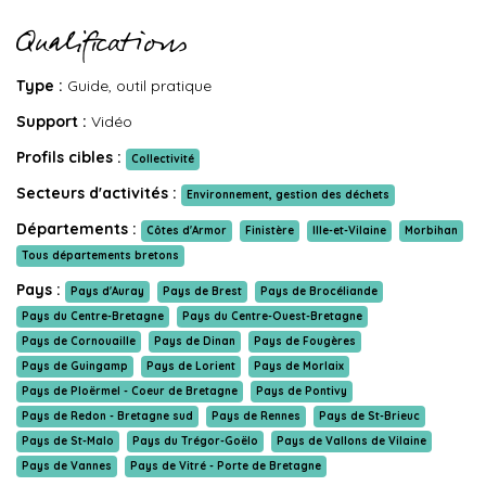
Qualifications
Type :
Guide, outil pratique
Support :
Vidéo
Profils cibles :
Collectivité
Secteurs d'activités :
Environnement, gestion des déchets
Départements :
Côtes d'Armor
Finistère
Ille-et-Vilaine
Morbihan
Tous départements bretons
Pays :
Pays d'Auray
Pays de Brest
Pays de Brocéliande
Pays du Centre-Bretagne
Pays du Centre-Ouest-Bretagne
Pays de Cornouaille
Pays de Dinan
Pays de Fougères
Pays de Guingamp
Pays de Lorient
Pays de Morlaix
Pays de Ploërmel - Coeur de Bretagne
Pays de Pontivy
Pays de Redon - Bretagne sud
Pays de Rennes
Pays de St-Brieuc
Pays de St-Malo
Pays du Trégor-Goëlo
Pays de Vallons de Vilaine
Pays de Vannes
Pays de Vitré - Porte de Bretagne