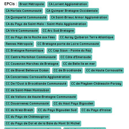
EPCIs :
Brest Métropole
CA Lorient Agglomération
CA Morlaix Communauté
CA Quimper Bretagne Occidentale
CA Quimperlé Communauté
CA Saint-Brieuc Armor Agglomération
CA du Pays de Saint-Malo - Saint-Malo Agglomération
CA Vitré Communauté
CC Arc Sud Bretagne
CC au Pays de la Roche aux Fées
CC Auray Quiberon Terre Atlantique
Rennes Métropole
CC Bretagne porte de Loire Communauté
CC Bretagne Romantique
CC Cap Sizun - Pointe du Raz
CC Centre Morbihan Communauté
CC Côte d'Emeraude
CC Couesnon Marches de Bretagne
CC de Belle Ile en mer
CC de Blavet Bellevue Océan
CC de Brocéliande
CC de Haute Cornouaille
CA Concarneau Cornouaille Agglomération
CC De l'Oust à Brocéliande Communauté
CC de Pleyben-Châteaulin-Porzay
CC de Saint-Méen Montauban
CC de Vallons de Haute-Bretagne Communauté
CC Douarnenez Communauté
CC du Haut Pays Bigouden
CC du Kreiz-Breizh
CC du Pays Bigouden Sud
CC du Pays d'Iroise
CC du Pays de Châteaugiron
CC du Pays de Dol et de la Baie du Mont St Michel