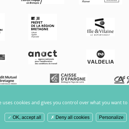
te uses cookies and gives you control over what you want to 
OK, accept all
Deny all cookies
Personalize