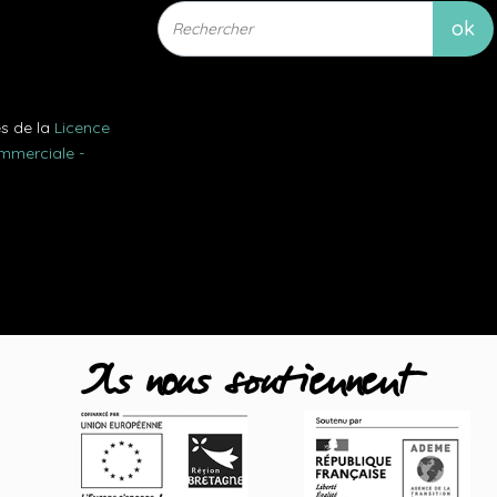
es de la
Licence
ommerciale -
Ils nous soutiennent