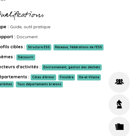
ualifications
ype :
Guide, outil pratique
upport :
Document
ofils cibles :
Structure ESS
Réseaux, fédérations de l'ESS
hèmes :
Découvrir
cteurs d'activités :
Environnement, gestion des déchets
épartements :
Côtes d'Armor
Finistère
Ille-et-Vilaine
orbihan
Tous départements bretons