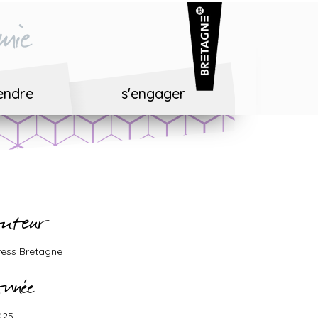
mie
endre
s'engager
uteur
ress Bretagne
nnée
025