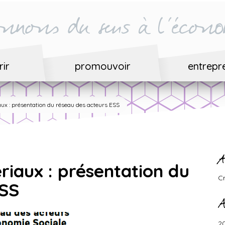
nnons du sens à l'écono
ir
promouvoir
entrepr
ux : présentation du réseau des acteurs ESS
A
iaux : présentation du
C
ESS
A
2