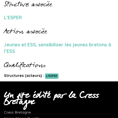
Structure associée
L'ESPER
Action associée
Jeunes et ESS, sensibiliser les jeunes bretons à
l’ESS
Qualifications
Structures (acteurs) :
L'ESPER
Un site édité par la Cress
Bretagne
Cress Bretagne