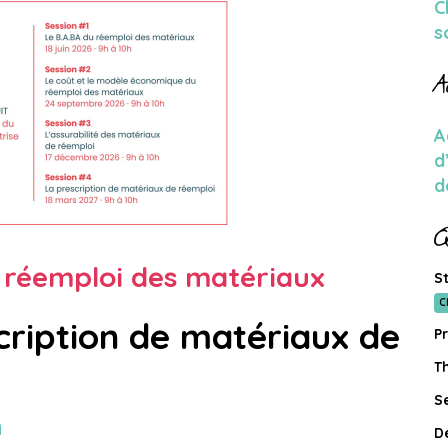
C
s
A
A
d
d
Q
 réemploi des matériaux
St
C
cription de matériaux de
Pr
T
Se
h
D