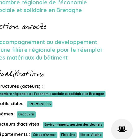
hambre régionale de l'économie
ociale et solidaire en Bretagne
ction associée
ccompagnement au développement
’une filière régionale pour le réemploi
es matériaux du bâtiment
ualifications
ructures (acteurs) :
hambre régionale de l'économie sociale et solidaire en Bretagne
ofils cibles :
Structure ESS
hèmes :
Découvrir
cteurs d'activités :
Environnement, gestion des déchets
épartements :
Côtes d'Armor
Finistère
Ille-et-Vilaine