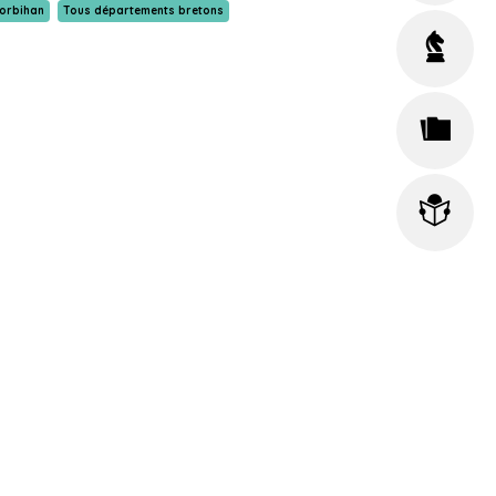
orbihan
Tous départements bretons