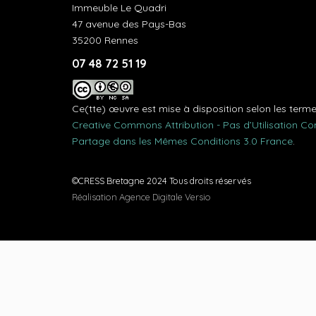
Immeuble Le Quadri
47 avenue des Pays-Bas
35200 Rennes
07 48 72 51 19
Ce(tte) œuvre est mise à disposition selon les term
Creative Commons Attribution - Pas d’Utilisation C
Partage dans les Mêmes Conditions 3.0 France
.
©CRESS Bretagne 2024 Tous droits réservés
Réalisation Agence Digitale Versio