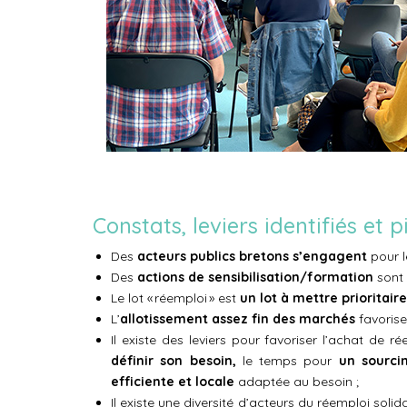
Constats, leviers identifiés et p
Des
acteurs publics bretons s’engagent
pour l
Des
actions de sensibilisation/formation
sont 
Le lot « réemploi » est
un lot à mettre prioritai
L’
allotissement assez fin des marchés
favorise
Il existe des leviers pour favoriser l’achat de 
définir son besoin,
le temps pour
un sourci
efficiente et locale
adaptée au besoin ;
Il existe une diversité d’acteurs du réemploi sol