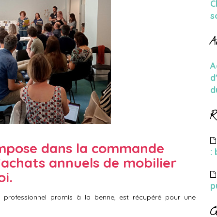
C
s
A
A
d
d
R
 impose dans la commande
:
achats annuels de mobilier
oi.
p
 professionnel promis à la benne, est récupéré pour une
Q