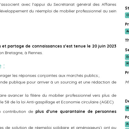
’associent avec l’appui du Secrétariat général des Affaires
St
éveloppement du réemploi de mobilier professionnel au sein
C
Pr
A
T
 et partage de connaissances s’est tenue le 20 juin 2023
Se
ion Bretagne, à Rennes.
E
e :
M
Pr
ourager les réponses conjointes aux marchés publics ;
ande publique pour arriver à un sourcing et une rédaction de
Mo
re avancer la filière du mobilier professionnel vers plus de
D
icle 58 de la loi Anti-gaspillage et Economie circulaire (AGEC)
M
a contribution de
plus d’une quarantaine de personnes
P
P
uses de solution de réemploi solidaire et aménageurs) ont pu