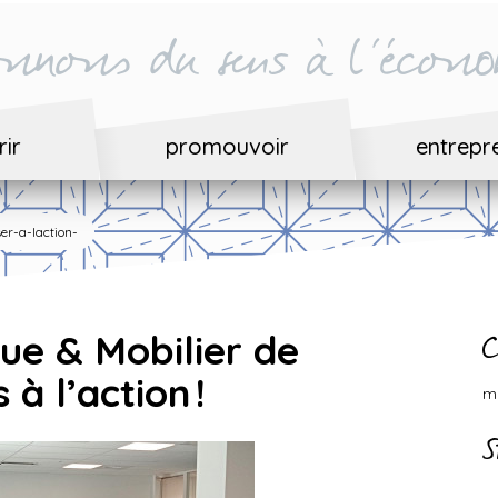
nnons du sens à l'écono
ir
promouvoir
entrepr
r-a-laction-
e & Mobilier de
C
à l’action !
m
S