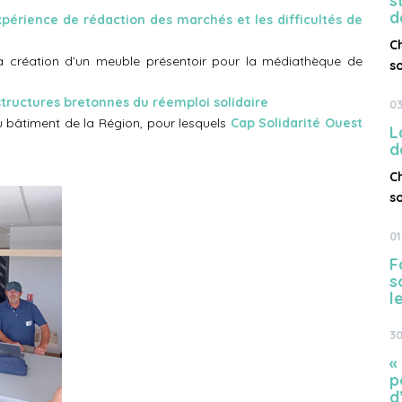
s
d
expérience de rédaction des marchés et les difficultés de
C
a création d’un meuble présentoir pour la médiathèque de
s
structures bretonnes du réemploi solidaire
03
 bâtiment de la Région, pour lesquels
Cap Solidarité Ouest
L
d
C
s
01
F
s
l
30
«
p
d