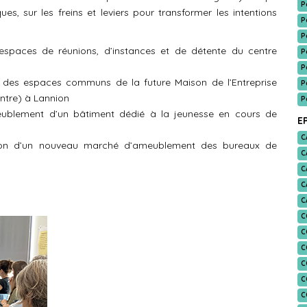
P
s, sur les freins et leviers pour transformer les intentions
P
P
paces de réunions, d’instances et de détente du centre
P
P
es espaces communs de la future Maison de l’Entreprise
P
ontre) à Lannion
P
blement d’un bâtiment dédié à la jeunesse en cours de
EP
C
on d’un nouveau marché d’ameublement des bureaux de
C
C
C
C
C
C
C
C
C
C