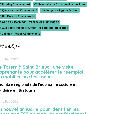
C Pontivy Communauté
CC Presquîle de Crozon-Aulne maritime
C Questembert Communauté
CA Fougères Agglomération
C Roi Morvan Communauté
A Golfe du Morbihan - Vannes Agglomération
A Guingamp-Paimpol Armor - Argoat Agglomération
A Lannion-Trégor Communauté
ctualités
 juillet 2026
e Totem à Saint-Brieuc : une visite
pprenante pour accélérer le réemploi
u mobilier professionnel
hambre régionale de l'économie sociale et
olidaire en Bretagne
 juillet 2026
n nouvel annuaire pour identifier les