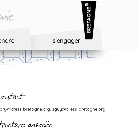
mie
endre
s'engager
ontact
ory@cress-bretagne.org, sguy@cress-bretagne.org
tructure associée