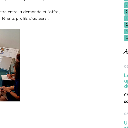
C
tre entre la demande et l’offre ;
C
fférents profils d’acteurs ;
C
C
C
C
A
06
L
a
d
C
s
06
U