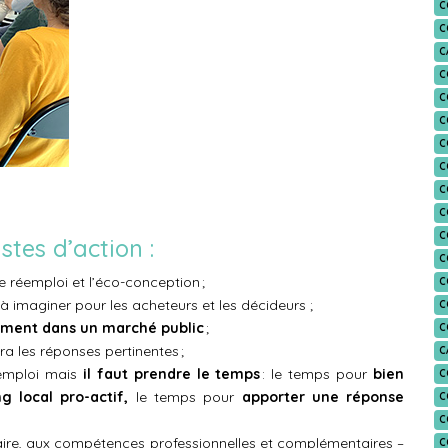
C
C
C
C
C
C
C
C
C
C
C
istes d’action :
C
e réemploi et l’éco-conception ;
C
à imaginer pour les acheteurs et les décideurs ;
C
rement dans un marché public
;
C
ra les réponses pertinentes ;
C
réemploi mais
il faut prendre le temps
: le temps pour
bien
C
ng local pro-actif,
le temps pour
apporter une réponse
C
C
idaire, aux compétences professionnelles et complémentaires –
C