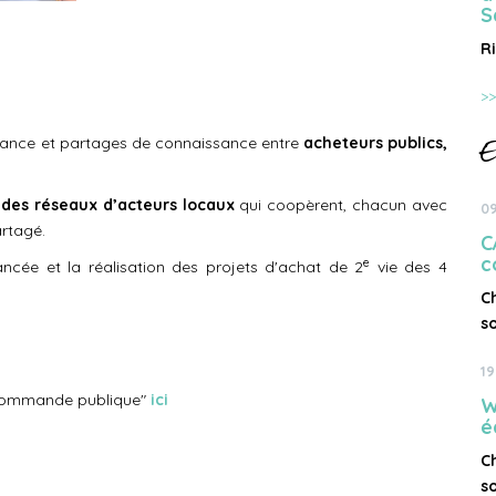
S
R
>>
ssance et partages de connaissance entre
acheteurs publics,
E
 des réseaux d’acteurs locaux
qui coopèrent, chacun avec
09
artagé.
C
c
e
ncée et la réalisation des projets d'achat de 2
vie des 4
C
s
19
& Commande publique"
ici
W
é
C
s