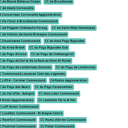
C de Blavet Bellevue Océan
CC de Brocéliande
C de Haute Cornouaille
A Concarneau Cornouaille Agglomération
C De l'Oust à Brocéliande Communauté
C de Pleyben-Châteaulin-Porzay
CC de Saint-Méen Montauban
C de Vallons de Haute-Bretagne Communauté
C Douarnenez Communauté
CC du Haut Pays Bigouden
C du Kreiz-Breizh
CC du Pays Bigouden Sud
C du Pays d'Iroise
CC du Pays de Châteaugiron
C du Pays de Dol et de la Baie du Mont St Michel
C du Pays de Landerneau-Daoulas
CC du Pays de Landivisiau
C Communauté Lesneven Côte des Légendes
C Liffré - Cormier Communauté
CA Redon Agglomération
C du Pays des Abers
CC du Pays Fouesnantais
C du Val d'Ille - Aubigné
CC Haut-Léon Communauté
A Dinan Agglomération
CC Lamballe Terre et Mer
C Leff Armor Communauté
C Loudéac Communauté - Bretagne Centre
C Montfort Communauté
CC Monts d'Arrée Communauté
C Ploërmel Communauté
CC Poher Communauté