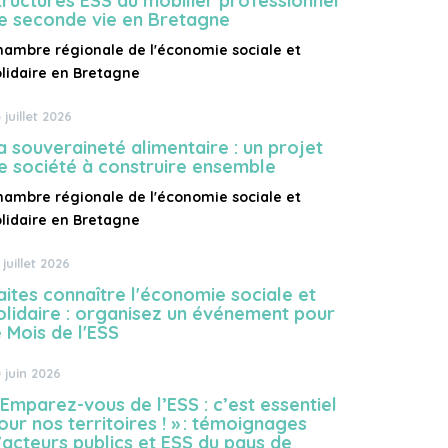
tructures ESS du mobilier professionnel
e seconde vie en Bretagne
hambre régionale de l'économie sociale et
olidaire en Bretagne
 juillet 2026
a souveraineté alimentaire : un projet
e société à construire ensemble
hambre régionale de l'économie sociale et
olidaire en Bretagne
 juillet 2026
aites connaître l'économie sociale et
olidaire : organisez un événement pour
e Mois de l'ESS
 juin 2026
 Emparez-vous de l’ESS : c’est essentiel
our nos territoires ! » : témoignages
’acteurs publics et ESS du pays de